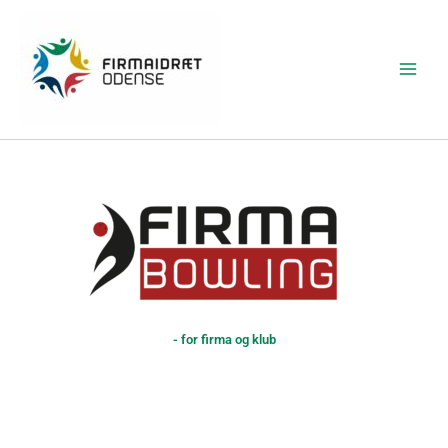
Gå
Main
til
Menu
indholdet
- for firma og klub