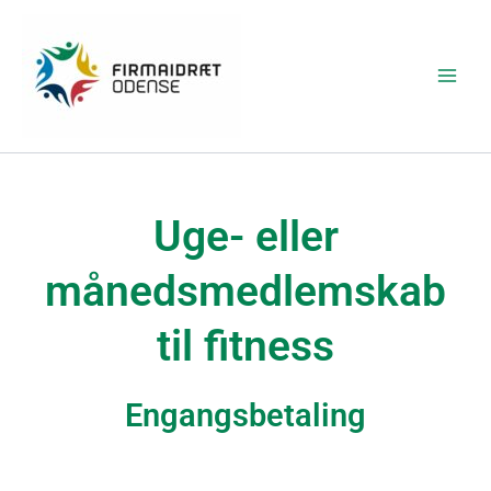
Gå
Main
til
Menu
indholdet
Uge- eller
månedsmedlemskab
til fitness
Engangsbetaling