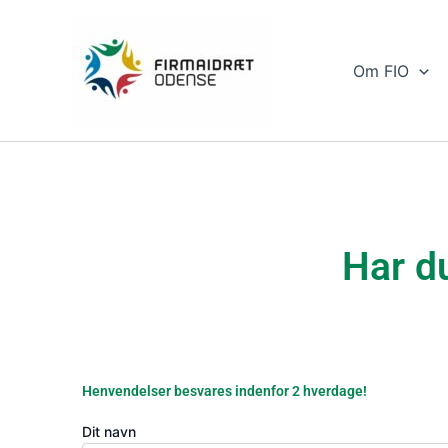
Gå
til
indholdet
Om FIO
Har d
Henvendelser besvares indenfor 2 hverdage!
Dit navn