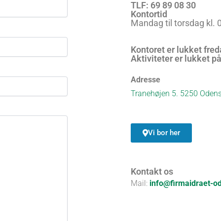
TLF: 69 89 08 30
Kontortid
Mandag til torsdag kl. 
Kontoret er lukket fred
Aktiviteter er lukket på
Adresse
Tranehøjen 5. 5250 Oden
Vi bor her
Kontakt os
Mail:
info@firmaidraet-o