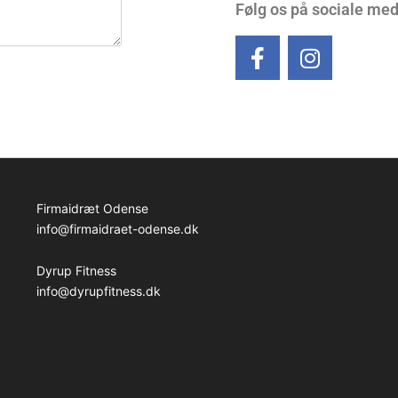
Følg os på sociale med
F
I
a
n
c
s
e
t
b
a
o
g
o
r
k
a
Firmaidræt Odense
-
m
info@firmaidraet-odense.dk
f
Dyrup Fitness
info@dyrupfitness.dk