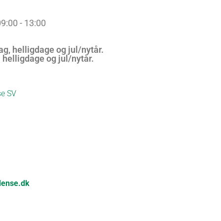
09:00 - 13:00
ag, helligdage og jul/nytår.
 helligdage og jul/nytår.
se SV
dense.dk