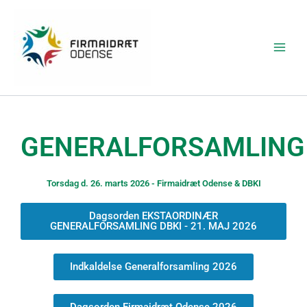
Gå
Main
til
Menu
indholdet
GENERALFORSAMLING
Torsdag d. 26. marts 2026 - Firmaidræt Odense & DBKI
Dagsorden EKSTAORDINÆR
GENERALFORSAMLING DBKI - 21. MAJ 2026
Indkaldelse Generalforsamling 2026
Dagsorden Firmaidræt Odense 2026