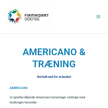
Gå
Main
til
Menu
indholdet
AMERICANO &
TRÆNING
Rul helt ned for at booke!
AMERICANO
Vi opretter løbende Americano turneringer. Hold øje med
bookingen herunder.