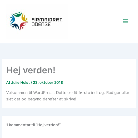
Gå
Main
til
Menu
indholdet
Hej verden!
Af
Julie Holst
/
23. oktober 2018
Velkommen til WordPress. Dette er dit første indlæg. Rediger eller
slet det og begynd derefter at skrive!
1 kommentar til “Hej verden!”